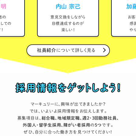
千明
内山 宗己
加
者の
意見交換をしながら
お客
しての
目標達成するのが
感
！
楽しい！
や
社員紹介
について詳しく見る
マーキュリーに、興味が出てきましたか？
では、いよいよ採用情報をお伝えします。
募集項目は、
総合職、地域限定職、週2・3回勤務社員、
外国人・留学生採用、障がい者採用
の
5つ
です。
ぜひ、自分に合った働き方を見つけてください！