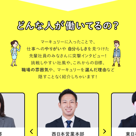
マーキュリーに入ったことで、
仕事への
やりがい
や
自分らしさ
を見つけた
先輩社員のみなさんに突撃インタビュー！
挑戦しやすい社風や、これからの目標、
職場の雰囲気
や、
マーキュリーを
選んだ理由
など
隠すことなく紹介しちゃいます！
部
西日本営業本部
東日