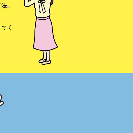
方法。
せてく