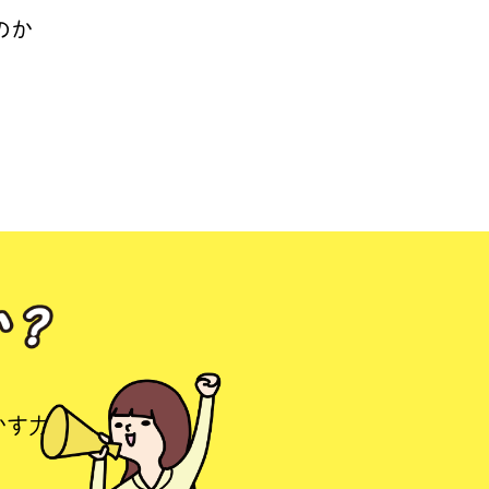
のか
。
のか？
かす力