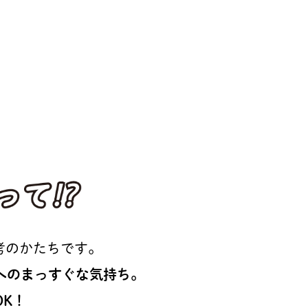
活採用って⁉
考のかたちです。
へのまっすぐな気持ち。
K！