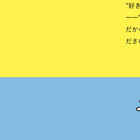
“好
――
だか
ださ