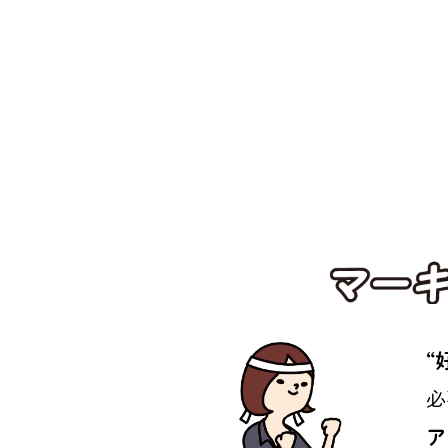
推し活採用、はじめます。
“
必
ア