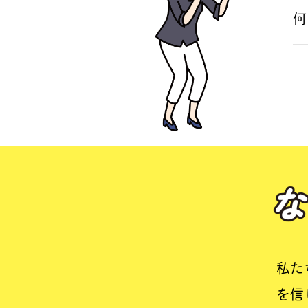
何
—
私た
を信